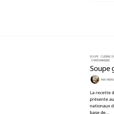
SOUPE
CUISINE 
CHRISTIANISME
Soupe g
PAR
PATRI
La recette 
présente auj
nationaux d
base de…