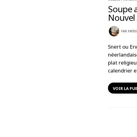
Soupe a
Nouvel 
PAR
PATRI
Snert ou Er
néerlandaise
plat religie
calendrier 
VOIR LA PU