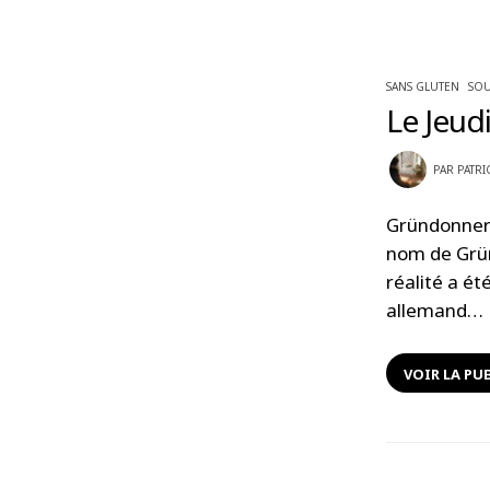
SANS GLUTEN
SOU
Le Jeudi
PAR
PATRI
Gründonnerst
nom de Grün
réalité a ét
allemand…
VOIR LA PU