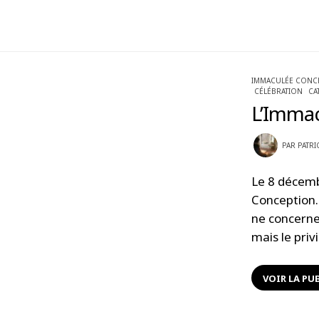
IMMACULÉE CONC
CÉLÉBRATION
CA
L’Immac
PAR
PATRI
Le 8 décemb
Conception.
ne concerne 
mais le priv
VOIR LA PU