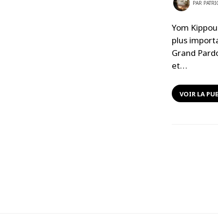
PAR
PATRI
Yom Kippour 
plus importa
Grand Pardo
et…
VOIR LA PU