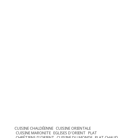
CUISINE CHALDÉENNE
CUISINE ORIENTALE
CUISINE MARONITE
EGLISES D'ORIENT
PLAT
CHRÉTIENS D'ORIENT
CUISINE DU MONDE
PLAT CHAUD