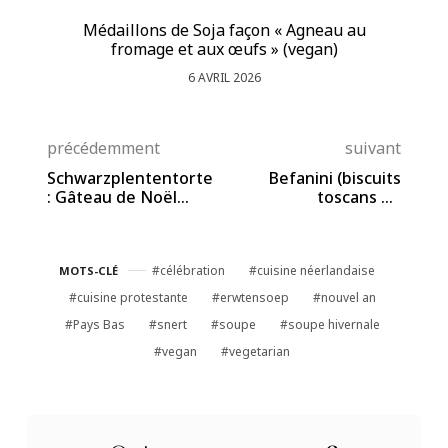
Médaillons de Soja façon « Agneau au
So
fromage et aux œufs » (vegan)
6 AVRIL 2026
précédemment
suivant
Schwarzplententorte
Befanini (biscuits
: Gâteau de Noël
toscans de
tyrolien.
l’Epiphanie italienne)
célébration
cuisine néerlandaise
MOTS-CLÉ
cuisine protestante
erwtensoep
nouvel an
Pays Bas
snert
soupe
soupe hivernale
vegan
vegetarian