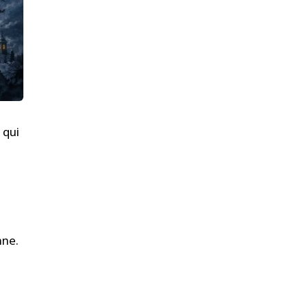
 qui
nne.