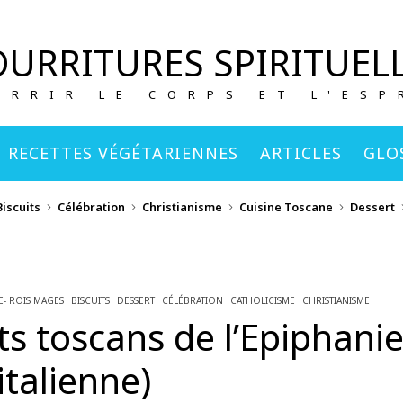
URRITURES SPIRITUEL
URRIR LE CORPS ET L'ESP
RECETTES VÉGÉTARIENNES
ARTICLES
GLO
Biscuits
Célébration
Christianisme
Cuisine Toscane
Dessert
E- ROIS MAGES
BISCUITS
DESSERT
CÉLÉBRATION
CATHOLICISME
CHRISTIANISME
its toscans de l’Epiphani
italienne)