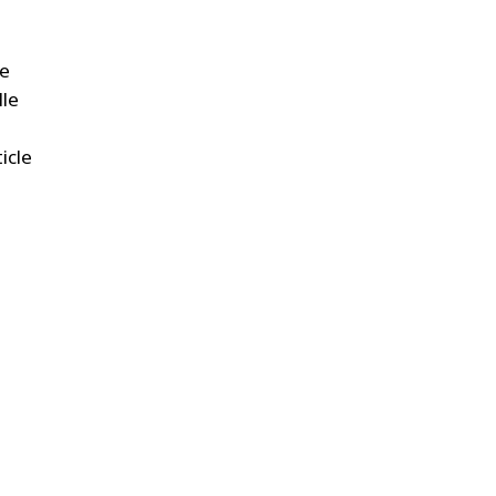
me
lle
icle