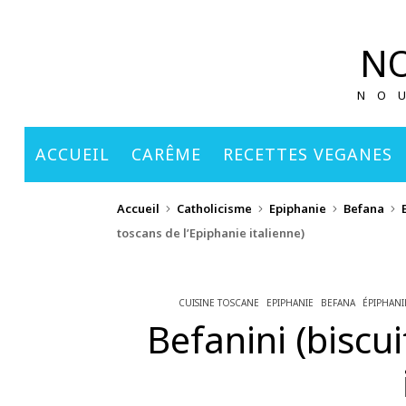
principal
NO
NO
ACCUEIL
CARÊME
RECETTES VEGANES
Accueil
Catholicisme
Epiphanie
Befana
toscans de l’Epiphanie italienne)
CUISINE TOSCANE
EPIPHANIE
BEFANA
ÉPIPHANI
Befanini (biscu