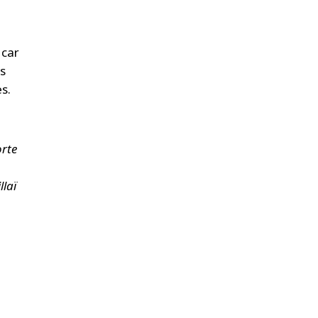
 car
es
es.
orte
llaï