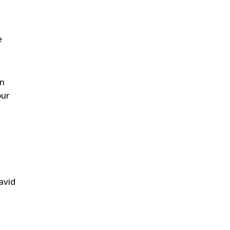
e
en
our
avid