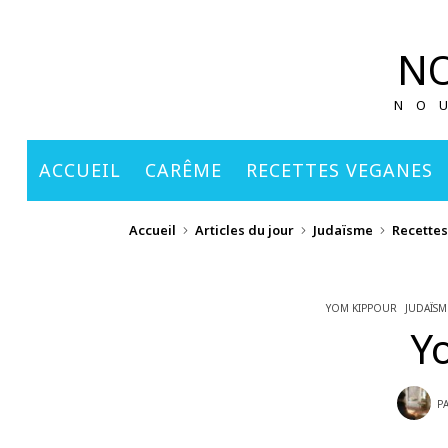
principal
NO
NO
ACCUEIL
CARÊME
RECETTES VEGANES
Accueil
Articles du jour
Judaïsme
Recette
YOM KIPPOUR
JUDAÏSM
Y
P