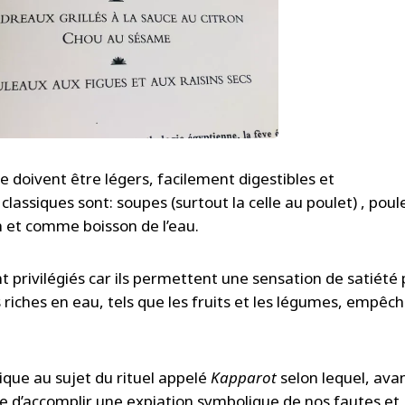
e doivent être légers, facilement digestibles et
 classiques sont: soupes (surtout la celle au poulet) , poul
h et comme boisson de l’eau.
nt privilégiés car ils permettent une sensation de satiété 
s riches en eau, tels que les fruits et les légumes, empêc
tique au sujet du rituel appelé
Kapparot
selon lequel, avan
me d’accomplir une expiation symbolique de nos fautes et