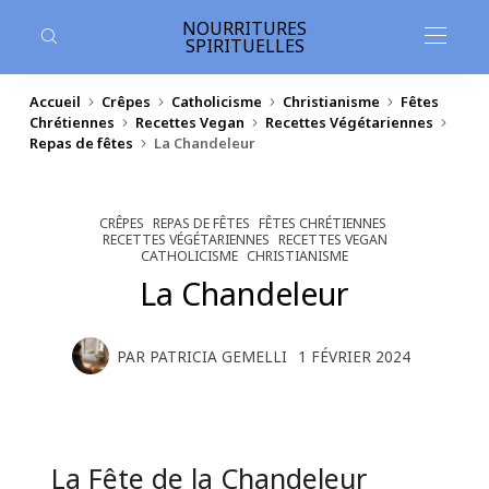
contenu
principal
NOURRITURES
SPIRITUELLES
Accueil
Crêpes
Catholicisme
Christianisme
Fêtes
Chrétiennes
Recettes Vegan
Recettes Végétariennes
Repas de fêtes
La Chandeleur
CRÊPES
REPAS DE FÊTES
FÊTES CHRÉTIENNES
RECETTES VÉGÉTARIENNES
RECETTES VEGAN
CATHOLICISME
CHRISTIANISME
La Chandeleur
PAR
PATRICIA GEMELLI
1 FÉVRIER 2024
La Fête de la Chandeleur