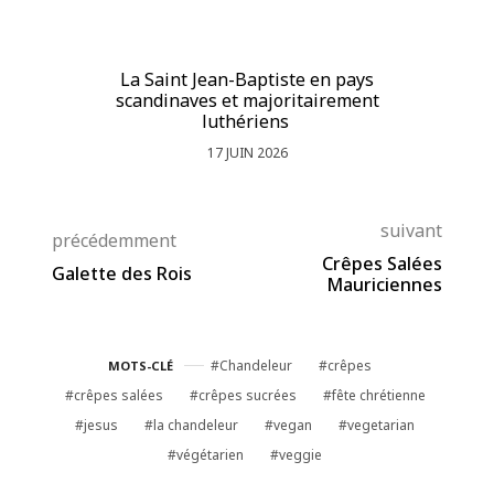
La Saint Jean-Baptiste en pays
La
scandinaves et majoritairement
luthériens
17 JUIN 2026
suivant
précédemment
Crêpes Salées
Galette des Rois
Mauriciennes
Chandeleur
crêpes
MOTS-CLÉ
crêpes salées
crêpes sucrées
fête chrétienne
jesus
la chandeleur
vegan
vegetarian
végétarien
veggie