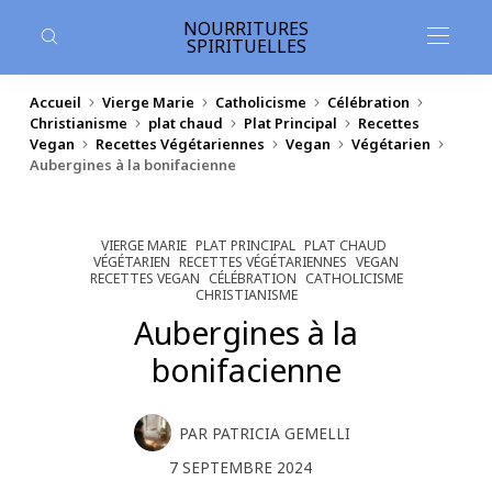
contenu
principal
NOURRITURES
SPIRITUELLES
Accueil
Vierge Marie
Catholicisme
Célébration
Christianisme
plat chaud
Plat Principal
Recettes
Vegan
Recettes Végétariennes
Vegan
Végétarien
Aubergines à la bonifacienne
VIERGE MARIE
PLAT PRINCIPAL
PLAT CHAUD
VÉGÉTARIEN
RECETTES VÉGÉTARIENNES
VEGAN
RECETTES VEGAN
CÉLÉBRATION
CATHOLICISME
CHRISTIANISME
Aubergines à la
bonifacienne
PAR
PATRICIA GEMELLI
7 SEPTEMBRE 2024