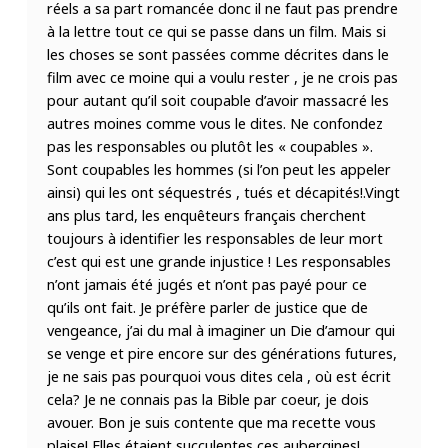
réels a sa part romancée donc il ne faut pas prendre
à la lettre tout ce qui se passe dans un film. Mais si
les choses se sont passées comme décrites dans le
film avec ce moine qui a voulu rester , je ne crois pas
pour autant qu’il soit coupable d’avoir massacré les
autres moines comme vous le dites. Ne confondez
pas les responsables ou plutôt les « coupables ».
Sont coupables les hommes (si l’on peut les appeler
ainsi) qui les ont séquestrés , tués et décapités!.Vingt
ans plus tard, les enquêteurs français cherchent
toujours à identifier les responsables de leur mort
c’est qui est une grande injustice ! Les responsables
n’ont jamais été jugés et n’ont pas payé pour ce
qu’ils ont fait. Je préfère parler de justice que de
vengeance, j’ai du mal à imaginer un Die d’amour qui
se venge et pire encore sur des générations futures,
je ne sais pas pourquoi vous dites cela , où est écrit
cela? Je ne connais pas la Bible par coeur, je dois
avouer. Bon je suis contente que ma recette vous
plaise! Elles étaient succulentes ces aubergines!