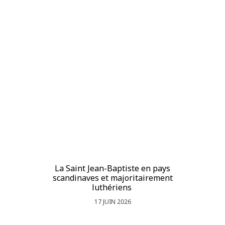
La Saint Jean-Baptiste en pays
La
scandinaves et majoritairement
luthériens
17 JUIN 2026