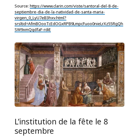
Source:
https://www.clarin.com/viste/santoral-del-8-de-
septiembre-dia-de-la-natividad-de-santa-maria-
virgen_0_LyU7eB3hxv.html?
srsltid=AfmBOooTcEdOGxRPB9LmpcFuoo0nieLrXz55RgQh
SW9xmQqdfaF-rdiE
L’institution de la fête le 8
septembre