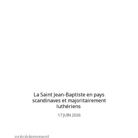
La Saint Jean-Baptiste en pays
La
scandinaves et majoritairement
luthériens
17 JUIN 2026
précédemment