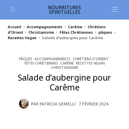
contenu
principal
NOURRITURES
SPIRITUELLES
Accueil
Accompagnements
Carême
Chrétiens
d'Orient
Christianisme
Fêtes Chrétiennes
pâques
Recettes Vegan
Salade d’aubergine pour Carême
PÂQUES
ACCOMPAGNEMENTS
CHRÉTIENS D'ORIENT
FÊTES CHRÉTIENNES
CARÊME
RECETTES VEGAN
CHRISTIANISME
Salade d’aubergine pour
Carême
PAR
PATRICIA GEMELLI
7 FÉVRIER 2024