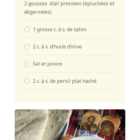
2 gousses d’ail pressées (épluchées et
dégermées)
1 grosse c. à s. de tahin
2 c. à s. d’huile d’olive
Sel et poivre
2 c. à s. de persil plat haché