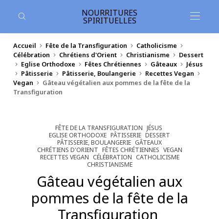
contenu
principal
NOURRITURES
SPIRITUELLES
Accueil
Fête de la Transfiguration
Catholicisme
Célébration
Chrétiens d'Orient
Christianisme
Dessert
Eglise Orthodoxe
Fêtes Chrétiennes
Gâteaux
Jésus
Pâtisserie
Pâtisserie, Boulangerie
Recettes Vegan
Vegan
Gâteau végétalien aux pommes de la fête de la
Transfiguration
FÊTE DE LA TRANSFIGURATION
JÉSUS
EGLISE ORTHODOXE
PÂTISSERIE
DESSERT
PÂTISSERIE, BOULANGERIE
GÂTEAUX
CHRÉTIENS D'ORIENT
FÊTES CHRÉTIENNES
VEGAN
RECETTES VEGAN
CÉLÉBRATION
CATHOLICISME
CHRISTIANISME
Gâteau végétalien aux
pommes de la fête de la
Transfiguration