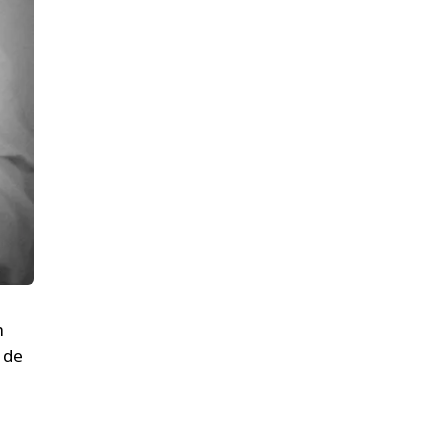
h
 de