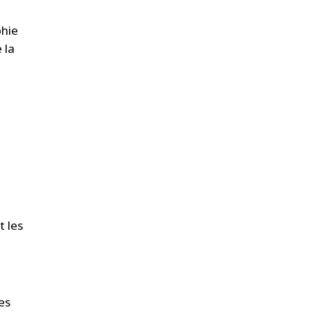
phie
 la
n
t les
es