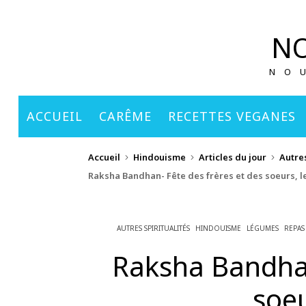
principal
NO
NO
ACCUEIL
CARÊME
RECETTES VEGANES
Accueil
Hindouisme
Articles du jour
Autres
Raksha Bandhan- Fête des frères et des soeurs, l
AUTRES SPIRITUALITÉS
HINDOUISME
LÉGUMES
REPAS
Raksha Bandhan
soeu