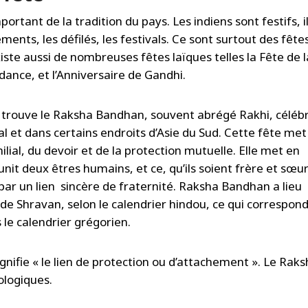
portant de la tradition du pays. Les indiens sont festifs, i
ments, les défilés, les festivals. Ce sont surtout des fête
xiste aussi de nombreuses fêtes laïques telles la Fête de l
dance, et l’Anniversaire de Gandhi.
 trouve le Raksha Bandhan, souvent abrégé Rakhi, céléb
l et dans certains endroits d’Asie du Sud. Cette fête met
lial, du devoir et de la protection mutuelle. Elle met en
 unit deux êtres humains, et ce, qu’ils soient frère et sœu
s par un lien sincère de fraternité. Raksha Bandhan a lieu
e Shravan, selon le calendrier hindou, ce qui correspon
le calendrier grégorien.
nifie « le lien de protection ou d’attachement ». Le Rak
ologiques.