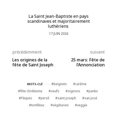
La Saint Jean-Baptiste en pays
La
scandinaves et majoritairement
luthériens
17 JUIN 2026
précédemment
suivant
Les origines de la
25 mars: Fête de
fête de Saint Joseph
l’Annonciation
beignets
carême
MOTS-CLÉ
fête chrétienne
oeufs
oignons
panko
Pâques
persil
saint joseph
san josé
tortillitas
végétarien
veggie