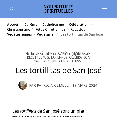
contenu
principal
NOURRITURES
SPIRITUELLES
Accueil
Carême
Catholicisme
Célébration
Christianisme
Fêtes Chrétiennes
Recettes
Végétariennes
Végétarien
Les tortillitas de San José
FÊTES CHRÉTIENNES
CARÊME
VÉGÉTARIEN
RECETTES VÉGÉTARIENNES
CÉLÉBRATION
CATHOLICISME
CHRISTIANISME
Les tortillitas de San José
PAR
PATRICIA GEMELLI
19 MARS 2024
Les
tortillitas
de San José sont un plat