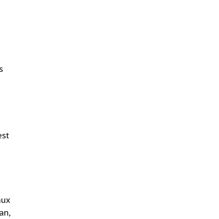
s
est
aux
an,