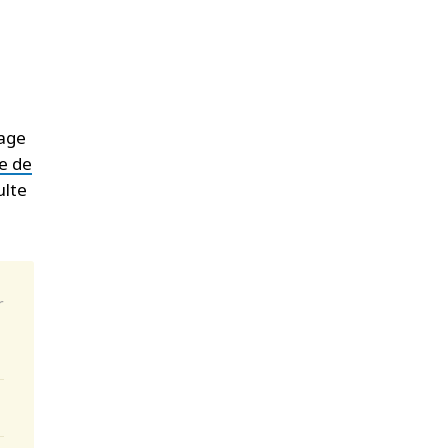
tage
re de
ulte
r