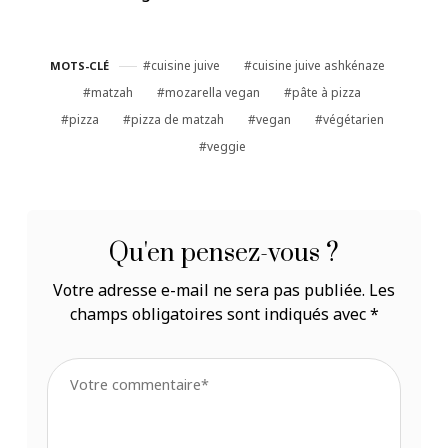
(Carême)
cuisine juive
cuisine juive ashkénaze
MOTS-CLÉ
matzah
mozarella vegan
pâte à pizza
pizza
pizza de matzah
vegan
végétarien
veggie
Qu'en pensez-vous ?
Votre adresse e-mail ne sera pas publiée.
Les
champs obligatoires sont indiqués avec
*