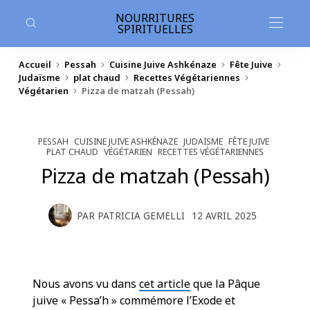
contenu
principal
NOURRITURES
SPIRITUELLES
Accueil
Pessah
Cuisine Juive Ashkénaze
Fête Juive
Judaïsme
plat chaud
Recettes Végétariennes
Végétarien
Pizza de matzah (Pessah)
PESSAH
CUISINE JUIVE ASHKÉNAZE
JUDAÏSME
FÊTE JUIVE
PLAT CHAUD
VÉGÉTARIEN
RECETTES VÉGÉTARIENNES
Pizza de matzah (Pessah)
PAR
PATRICIA GEMELLI
12 AVRIL 2025
Nous avons vu dans
cet article
que la Pâque
juive « Pessa’h » commémore l’Exode et