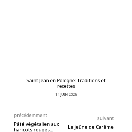
Saint Jean en Pologne: Traditions et
Le
recettes
14 JUIN 2026
précédemment
suivant
Pâté végétalien aux
Le jeûne de Carême
haricots rouges