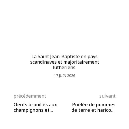
La Saint Jean-Baptiste en pays
La
scandinaves et majoritairement
luthériens
17 JUIN 2026
précédemment
suivant
Oeufs brouillés aux
Poêlée de pommes
champignons et
de terre et haricots
saucisses
plats