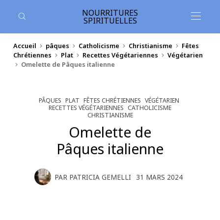
contenu
principal
NOURRITURES
SPIRITUELLES
Accueil
pâques
Catholicisme
Christianisme
Fêtes
Chrétiennes
Plat
Recettes Végétariennes
Végétarien
Omelette de Pâques italienne
PÂQUES
PLAT
FÊTES CHRÉTIENNES
VÉGÉTARIEN
RECETTES VÉGÉTARIENNES
CATHOLICISME
CHRISTIANISME
Omelette de
Pâques italienne
PAR
PATRICIA GEMELLI
31 MARS 2024