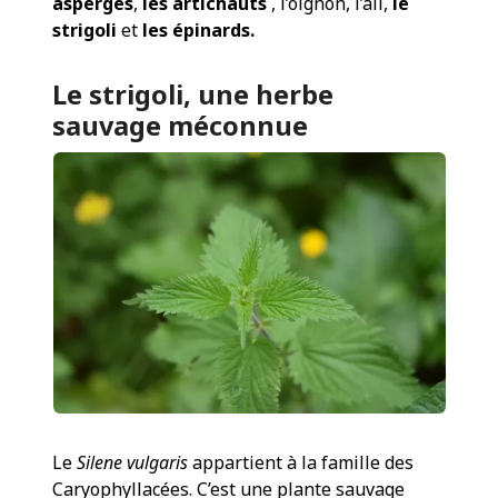
asperges
,
les artichauts
, l’oignon, l’ail,
le
strigoli
et
les épinards.
Le strigoli, une herbe
sauvage méconnue
Le
Silene vulgaris
appartient à la famille des
Caryophyllacées. C’est une plante sauvage