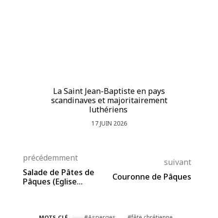
La Saint Jean-Baptiste en pays
La
scandinaves et majoritairement
luthériens
17 JUIN 2026
précédemment
suivant
Salade de Pâtes de
Couronne de Pâques
Pâques (Eglise
anglicane)
Asperges
fête chrétienne
MOTS-CLÉ