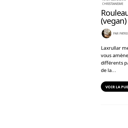
CHRISTIANISME
Rouleau
(vegan)
PAR
PATRI
Laxrullar m
vous amène 
différents 
de la…
VOIR LA PU