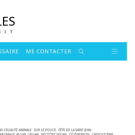
LES
RIT
SSAIRE
ME CONTACTER
NS CRUAUTÉ ANIMALE
SUR LE POUCE
FÊTE DE LA SAINT JEAN
FROMAGE VEGAN
VEGAN
RECETTES VEGAN
CÉLÉBRATION
CATHOLICISME