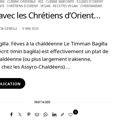
NNE
CUISINE ORIENTALE
RIZ
CUISINE MARONITE
EGLISES D'ORIENT
TS
CHRÉTIENS D'ORIENT
VEGAN
RECETTES VEGAN
CHRISTIANISME
 avec les Chrétiens d’Orient…
CIA GEMELLI
9 MAI 2025
lla: Fèves à la chaldéenne Le Timman Bagilla
écrit timin bagilla) est effectivement un plat de
haldéenne (ou plus largement irakienne,
chez les Assyro-Chaldéens)….
BLICATION
PARTAGER
0