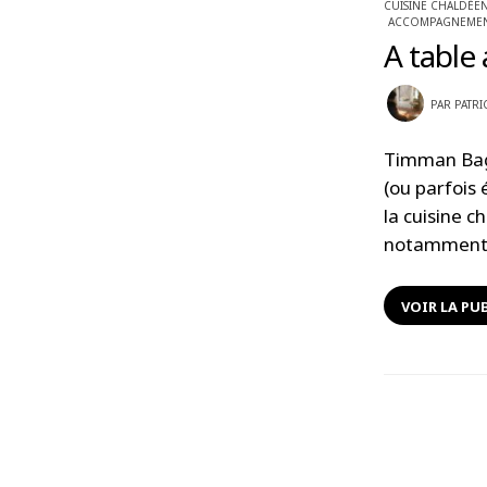
CUISINE CHALDÉE
ACCOMPAGNEMEN
A table
PAR
PATRI
Timman Bagi
(ou parfois 
la cuisine c
notamment 
VOIR LA PU