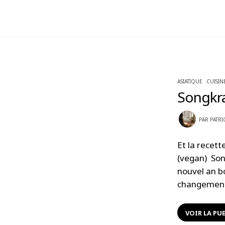
ASIATIQUE
CUISIN
Songkra
PAR
PATRI
Et la recett
(vegan) Son
nouvel an b
changemen
VOIR LA PU